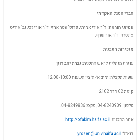
חברי הסגל האקדמי
עמיתי הוראה:
ד"ר אורי אמיתי, פרופ' עפר ארזי, ד"ר אורי זכי, גב' איריס
סינטרה, ד"ר אור שרף.
מזכירות התכנית
עוזרת מנהלית לראש התכנית:
גברת יהב רוזן
שעות הקבלה: ימים א׳-ה׳ בין השעות 12:00-10:00.
קומה 02 חדר 2102
טלפון: 04-8240909, פקס: 04-8249836.
אתר התכנית:
http://ofakim.haifa.ac.il
דוא״ל:
yrosen@univ.haifa.ac.il