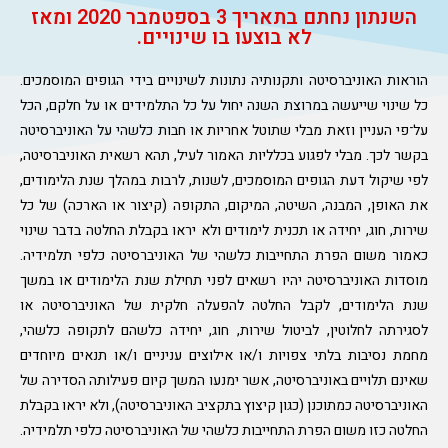
השנתון נחתם בתאריך 3 בספטמבר 2020 ומאז
לא בוצעו בו שינויים.
הוראות האוניברסיטה ותקנותיה נתונות לשינויים בידי הגופים המוסמכים.
כל שינוי שייעשה במרוצת השנה יחול על כל התלמידים או על חלקם, הכל
על־פי העניין וזאת מבלי שתוטל אחריות או חבות כלשהי על האוניברסיטה
בקשר לכך. מבלי לפגוע בכלליות האמור לעיל, תהא רשאית האוניברסיטה,
לפי שיקול דעת הגופים המוסמכים, לשנות, לרבות במהלך שנת הלימודים,
את האופן, המבנה, השיטה, המיקום, התקופה (קיצור או הארכה) של כל
שירות, חוג, יחידה או תכנית לימודים ולא יראו בקבלת החלטה בדבר שינוי
כאמור משום הפרת התחייבות כלשהי של האוניברסיטה כלפי תלמידיה.
מוסדות האוניברסיטה יהיו רשאים לפני תחילת שנת הלימודים או במשך
שנת הלימודים, לקבל החלטה להפעלה חלקית של האוניברסיטה או
לסגירתה לחלוטין, לביטול שירות, חוג, יחידה כלשהם לתקופה כלשהי,
מחמת נסיבות בלתי צפויות ו/או אילוצים עניניים ו/או תנאים מיוחדים
שאינם תלויים באוניברסיטה, אשר ימנעו המשך קיום פעילותה הסדירה של
האוניברסיטה כמתוכנן (כגון קיצוץ בתקציב האוניברסיטה), ולא יראו בקבלת
החלטה כזו משום הפרת התחייבות כלשהי של האוניברסיטה כלפי תלמידיה.