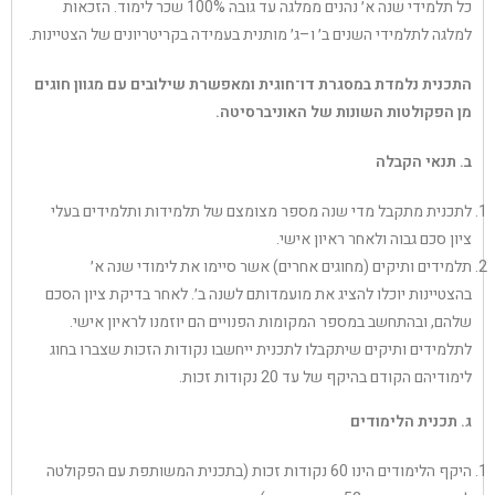
כל תלמידי שנה א׳ נהנים ממלגה עד גובה 100% שכר לימוד. הזכאות
למלגה לתלמידי השנים ב׳ ו–ג׳ מותנית בעמידה בקריטריונים של הצטיינות.
התכנית נלמדת במסגרת דו־חוגית ומאפשרת שילובים עם מגוון חוגים
מן הפקולטות השונות של האוניברסיטה.
ב. תנאי הקבלה
לתכנית מתקבל מדי שנה מספר מצומצם של תלמידות ותלמידים בעלי
ציון סכם גבוה ולאחר ראיון אישי.
תלמידים ותיקים (מחוגים אחרים) אשר סיימו את לימודי שנה א׳
בהצטיינות יוכלו להציג את מועמדותם לשנה ב׳. לאחר בדיקת ציון הסכם
שלהם, ובהתחשב במספר המקומות הפנויים הם יוזמנו לראיון אישי.
לתלמידים ותיקים שיתקבלו לתכנית ייחשבו נקודות הזכות שצברו בחוג
לימודיהם הקודם בהיקף של עד 20 נקודות זכות.
ג. תכנית הלימודים
היקף הלימודים הינו 60 נקודות זכות (בתכנית המשותפת עם הפקולטה