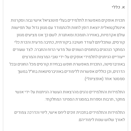
א. כללי
תכנית אופקים מאפשרת לתלמידים בעלי פוטנציאל אישי גבוה וסקרנות
אינטלקטואלית יוצאת דופן לחוות ולהתמודד עם מגוון גדול של תפישות
עולם אקדמיות, באווירה תומכת ומאתגרת. לשם כך אנו מציעים מגוון
קורסים, שתכליתם לעודד חשיבה ביקורתית, כתיבה מדעית והכרת כלי
המחקר הנהוגים בתחומים השונים של מדעי הרוח והחברה. לצד שעורים
ייעודיים הניתנים לתלמידי אופקים על-ידי טובי המרצות והמרצים
באוניברסיטה, התכנית מאפשרת חופש בבחירת קורסים מכל החוגים ובכל
הדרגים, וכן כוללים אפשרות ללימודים באוניברסיטאות בחו״ל במשך
סמסטר אחד (אופציונלי).
התלמידות והתלמידים נהנים מהרצאות העשרה הניתנות על-ידי אנשי
מחקר, תרבות וספרות במסגרת הסמינר המחלקתי.
התלמידות והתלמידים בתכנית זוכים ליחס אישי, ליווי והדרכה צמודים
לאורך שלוש שנות לימודיהם.