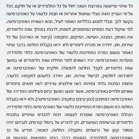
כל שינוי שייעשה במרוצת השנה יחול על כל התלמידים או על חלקם, הכל
על־פי העניין וזאת מבלי שתוטל אחריות או חבות כלשהי על האוניברסיטה
בקשר לכך. מבלי לפגוע בכלליות האמור לעיל, תהא רשאית האוניברסיטה,
לפי שיקול דעת הגופים המוסמכים, לשנות, לרבות במהלך שנת הלימודים,
את האופן, המבנה, השיטה, המיקום, התקופה (קיצור או הארכה) של כל
שירות, חוג, יחידה או תכנית לימודים ולא יראו בקבלת החלטה בדבר שינוי
כאמור משום הפרת התחייבות כלשהי של האוניברסיטה כלפי תלמידיה.
מוסדות האוניברסיטה יהיו רשאים לפני תחילת שנת הלימודים או במשך
שנת הלימודים, לקבל החלטה להפעלה חלקית של האוניברסיטה או
לסגירתה לחלוטין, לביטול שירות, חוג, יחידה כלשהם לתקופה כלשהי,
מחמת נסיבות בלתי צפויות ו/או אילוצים עניניים ו/או תנאים מיוחדים
שאינם תלויים באוניברסיטה, אשר ימנעו המשך קיום פעילותה הסדירה של
האוניברסיטה כמתוכנן (כגון קיצוץ בתקציב האוניברסיטה), ולא יראו בקבלת
החלטה כזו משום הפרת התחייבות כלשהי של האוניברסיטה כלפי תלמידיה.
הנהלת האוניברסיטה שומרת לעצמה זכות להכניס שינויים בתכנית
הלימודים וברשימת השיעורים, וכן להודיע על ביטול קורסים, לגביהם יהיה
מספר קטן של נרשמים. נתקבלה החלטה, כאמור, תודיע על כך
האוניברסיטה לתלמידיה הנוגעים בדבר בציון התוצאות הנובעות מן