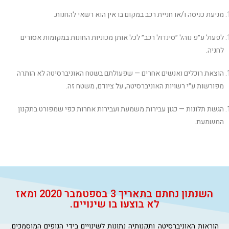
מניעת כניסה ו/או חניית רכב במקום בו אין הוא רשאי להחנות.
לפעול ע״פ נוהל ״סינדול רכב״ לכל אותן מכוניות החונות במקומות אסורים
לחניה.
הוצאת רוכלים ואנשים אחרים — שפעולתם בשטח האוניברסיטה לא הותרה
מפורשות ע״י רשויות האוניברסיטה, על ציודם, משטח זה.
הגשת תלונות — כגון עבירות משמעת ועבירות אחרות כפי שמפורט בתקנון
המשמעת.
השנתון נחתם בתאריך 3 בספטמבר 2020 ומאז
לא בוצעו בו שינויים.
הוראות האוניברסיטה ותקנותיה נתונות לשינויים בידי הגופים המוסמכים.