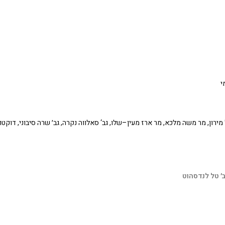
י
מירון, מר משה מלכא, מר ארז מעין–שלו, גב‘ סאלווה נקרה, גב׳ שרה סיבוני, דוקטו
׳ טל לנדסהוט