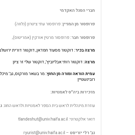
חברי הסגל האקדמי
פרופסור מן המניין:
פרופסור עתי ציטרון (נלווה)
פרופסור חבר:
פרופסור מרטין אורקין (אמריטוס),
מרצה בכיר:
דוקטור מסעוד חמדאן, דוקטור דורית ירושלמ
מרצה:
דוקטור רותי אבליוביץ׳, דוקטור שלי זר ציון
עמית הוראה ומורה מן החוץ:
מר בשאר מורקוס, גב׳ מיכל 
רובינשטיין
מזכירות ביה״ס לאמנויות:
עוזרת מינהלית לראש בית הספר לאמנויות ולראש החוג:
גב
דואר אלקטרוני: tlandeshut@univ.haifa.ac.il
גב׳ רלי יוריסט
– ryurist@univ.haifa.ac.il