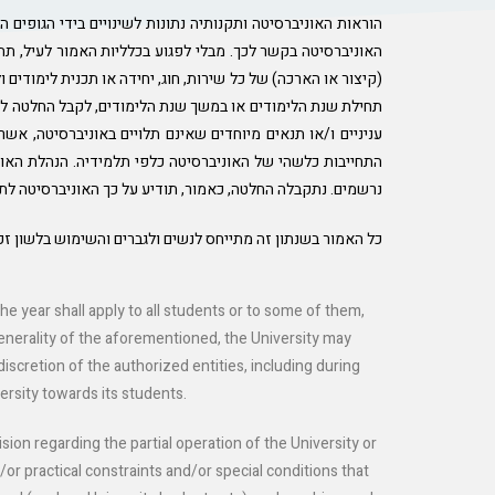
הוראות האוניברסיטה ותקנותיה נתונות לשינויים בידי הגופים 
האוניברסיטה בקשר לכך. מבלי לפגוע בכלליות האמור לעיל, תה
(קיצור או הארכה) של כל שירות, חוג, יחידה או תכנית לימודי
תחילת שנת הלימודים או במשך שנת הלימודים, לקבל החלטה להפ
עניניים ו/או תנאים מיוחדים שאינם תלויים באוניברסיטה, אש
התחייבות כלשהי של האוניברסיטה כלפי תלמידיה. הנהלת האוני
נרשמים. נתקבלה החלטה, כאמור, תודיע על כך האוניברסיטה לתל
כל האמור בשנתון זה מתייחס לנשים ולגברים והשימוש בלשון זכר
e year shall apply to all students or to some of them,
 generality of the aforementioned, the University may
discretion of the authorized entities, including during
ersity towards its students.
ion regarding the partial operation of the University or
or practical constraints and/or special conditions that