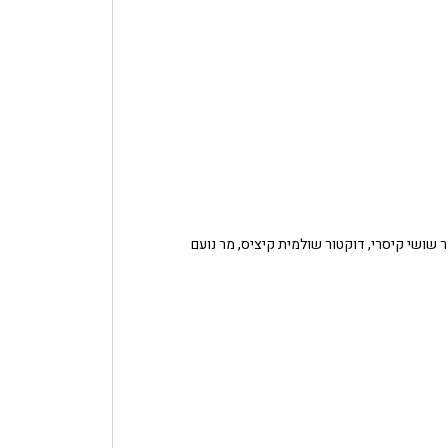
ר שושי קיסרי, דוקטור שולמית קיציס, מר נועם