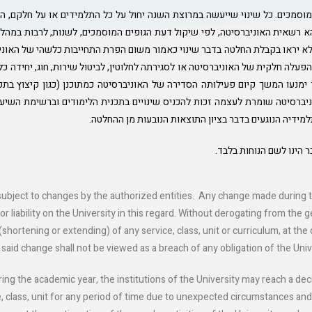
המוסמכים. כל שינוי שייעשה במרוצת השנה יחול על כל התלמידים או על חלקם, ה
א רשאית האוניברסיטה, לפי שיקול דעת הגופים המוסמכים, לשנות, לרבות במהל
ם ולא יראו בקבלת החלטה בדבר שינוי כאמור משום הפרת התחייבות כלשהי של האוני
עלה חלקית של האוניברסיטה או לסגירתה לחלוטין, לביטול שירות, חוג, יחידה כל
ר ימנעו המשך קיום פעילותה הסדירה של האוניברסיטה כמתוכנן (כגון קיצוץ ב
ברסיטה שומרת לעצמה זכות להכניס שינויים בתכנית הלימודים וברשימת השיעורי
מידיה הנוגעים בדבר בציון התוצאות הנובעות מן ההחלטה.
 הינו לשם הנוחות בלבד.
 subject to changes by the authorized entities. Any change made during th
or liability on the University in this regard. Without derogating from the
hortening or extending) of any service, class, unit or curriculum, at the 
 said change shall not be viewed as a breach of any obligation of the Univ
 the academic year, the institutions of the University may reach a decis
, class, unit for any period of time due to unexpected circumstances and/