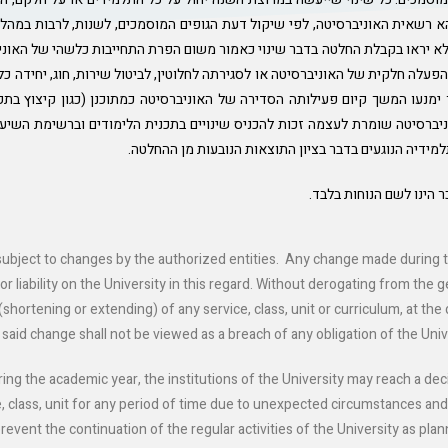
א רשאית האוניברסיטה, לפי שיקול דעת הגופים המוסמכים, לשנות, לרבות במהל
ם ולא יראו בקבלת החלטה בדבר שינוי כאמור משום הפרת התחייבות כלשהי של האוני
עלה חלקית של האוניברסיטה או לסגירתה לחלוטין, לביטול שירות, חוג, יחידה כל
ר ימנעו המשך קיום פעילותה הסדירה של האוניברסיטה כמתוכנן (כגון קיצוץ ב
ברסיטה שומרת לעצמה זכות להכניס שינויים בתכנית הלימודים וברשימת השיעורי
מידיה הנוגעים בדבר בציון התוצאות הנובעות מן ההחלטה.
 הינו לשם הנוחות בלבד.
 subject to changes by the authorized entities. Any change made during th
or liability on the University in this regard. Without derogating from the
hortening or extending) of any service, class, unit or curriculum, at the 
 said change shall not be viewed as a breach of any obligation of the Univ
 the academic year, the institutions of the University may reach a decis
, class, unit for any period of time due to unexpected circumstances and/
 prevent the continuation of the regular activities of the University as p