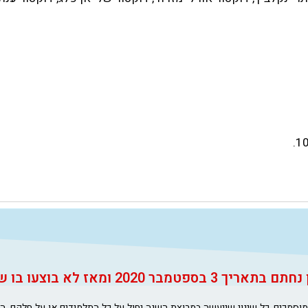
3 בספטמבר 2020 ומאז לא בוצעו בו שינויים.
המוסמכים. כל שינוי שייעשה במרוצת השנה יחול על כל התלמידים או על חלקם, ה