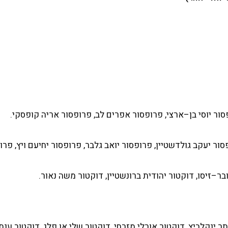
סור יוסי בן–ארצי, פרופסור אפרים לב, פרופסור אריה קופסקי.
ור יעקב גולדשטיין, פרופסור יואב גלבר, פרופסור יחיעם ויץ, פרופ
בר–זיסו, דוקטור יהודית ברונשטיין, דוקטור משה נאור.
ר ינקלביץ, דוקטור אורלי מזרחי, דוקטור שלי אן פלג, דוקטור ענת 