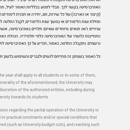
האוניברסיטה בקשר לכך. מבלי לפגוע בכלליות האמור לעיל, תה
(קיצור או הארכה) של כל שירות, חוג, יחידה או תכנית לימודי
תחילת שנת הלימודים או במשך שנת הלימודים, לקבל החלטה להפ
עניניים ו/או תנאים מיוחדים שאינם תלויים באוניברסיטה, אש
התחייבות כלשהי של האוניברסיטה כלפי תלמידיה. הנהלת האוני
נרשמים. נתקבלה החלטה, כאמור, תודיע על כך האוניברסיטה לתל
כל האמור בשנתון זה מתייחס לנשים ולגברים והשימוש בלשון זכר
e year shall apply to all students or to some of them,
 generality of the aforementioned, the University may
discretion of the authorized entities, including during
ersity towards its students.
ion regarding the partial operation of the University or
or practical constraints and/or special conditions that
lanned (such as University budget cuts), and reaching such